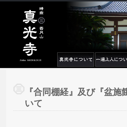
『合同棚経』及び『盆施
いて