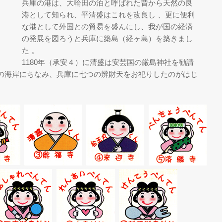
兵庫の港は、大輪田の泊と呼ばれた昔から天然の良
港として知られ、平清盛はこれを改良し 、更に便利
な港として外国との貿易を盛んにし、我が国の経済
の発展を図ろうと兵庫に築島（経ヶ島）を築きまし
た 。
1180年（承安４）に清盛は安芸国の厳島神社を勧請
の海岸にちなみ、兵庫に七つの辨財天をお祀りしたのがはじ