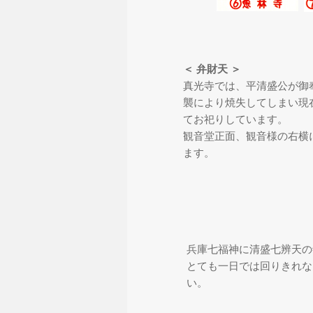
＜ 弁財天 ＞
真光寺では、平清盛公が御
襲により焼失してしまい現
てお祀りしています。
観音堂正面、観音様の右横
ます。
兵庫七福神に清盛七辨天の
とても一日では回りきれな
い。