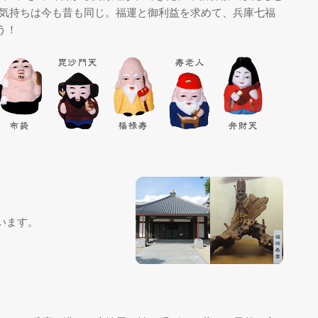
う気持ちは今も昔も同じ。福運と御利益を求めて、兵庫七福
う！
います。