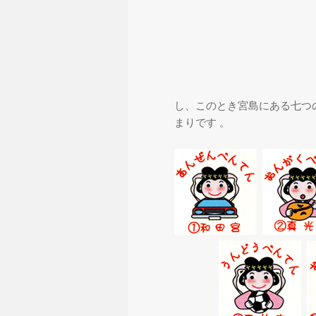
し、このとき宮島にある七つ
まりです 。