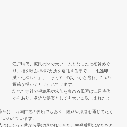
江戸時代、庶民の間で大ブームとなった七福神めぐ
り。福を呼ぶ神様7カ所を巡礼する事で、「七難即
滅・七福即生」、つまり7つの災いから逃れ、7つの
福徳が授かるといわれています。
訪れた寺社で福絵馬や朱印を集める風習は江戸時代
からあり、身近な娯楽としても大いに親しまれたよ
庫津は、西国街道の要所でもあり、陸路や海路を通じてたく
といわれています。
人々によって昔から受け継がれてきた、幸福祈願のかたちと